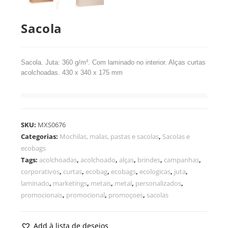
Sacola
Sacola. Juta: 360 g/m². Com laminado no interior. Alças curtas
acolchoadas. 430 x 340 x 175 mm
SKU:
MXS0676
Categorias:
Mochilas, malas, pastas e sacolas
,
Sacolas e
ecobags
Tags:
acolchoadas
,
acolchoado
,
alças
,
brindes
,
campanhas
,
corporativos
,
curtas
,
ecobag
,
ecobags
,
ecologicas
,
juta
,
laminado
,
marketings
,
metais
,
metal
,
personalizados
,
promocionais
,
promocional
,
promoçoes
,
sacolas
Add à lista de desejos