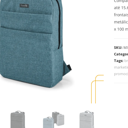
Compar
até 15.
frontai
metálic
x 100 
SKU:
M
Categor
Tags:
b
marketi
promoci