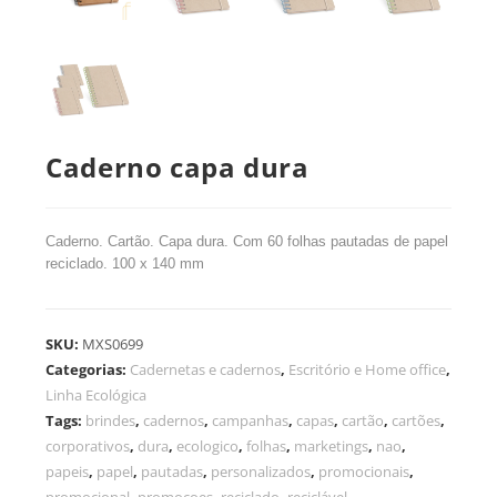
Caderno capa dura
Caderno. Cartão. Capa dura. Com 60 folhas pautadas de papel
reciclado. 100 x 140 mm
SKU:
MXS0699
Categorias:
Cadernetas e cadernos
,
Escritório e Home office
,
Linha Ecológica
Tags:
brindes
,
cadernos
,
campanhas
,
capas
,
cartão
,
cartões
,
corporativos
,
dura
,
ecologico
,
folhas
,
marketings
,
nao
,
papeis
,
papel
,
pautadas
,
personalizados
,
promocionais
,