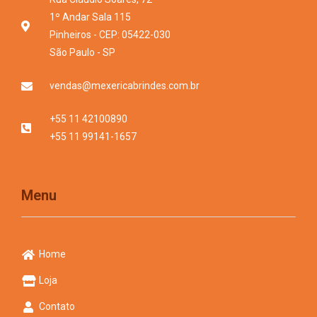
1º Andar Sala 115
Pinheiros - CEP: 05422-030
São Paulo - SP
vendas@mexericabrindes.com.br
+55 11 42100890
+55 11 99141-1657
Menu
Home
Loja
Contato