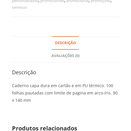
personalizados
,
promocionais
,
promocional
,
promoçoes
,
termicos
DESCRIÇÃO
AVALIAÇÕES (0)
Descrição
Caderno capa dura em cartão e em PU térmico. 100
folhas pautadas com limite de pagina em arco-íris. 90
x 140 mm
Produtos relacionados