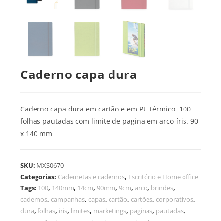
Caderno capa dura
Caderno capa dura em cartão e em PU térmico. 100
folhas pautadas com limite de pagina em arco-íris. 90
x 140 mm
SKU:
MXS0670
Categorias:
Cadernetas e cadernos
,
Escritório e Home office
Tags:
100
,
140mm
,
14cm
,
90mm
,
9cm
,
arco
,
brindes
,
cadernos
,
campanhas
,
capas
,
cartão
,
cartões
,
corporativos
,
dura
,
folhas
,
iris
,
limites
,
marketings
,
paginas
,
pautadas
,