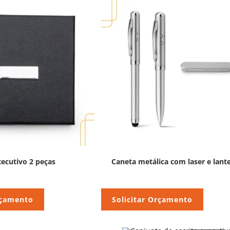
xecutivo 2 peças
Caneta metálica com laser e lant
rçamento
Solicitar Orçamento