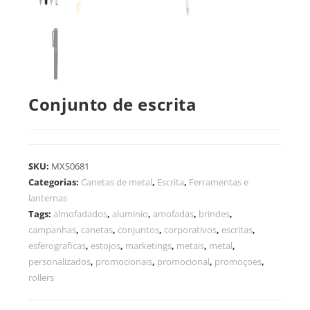
Conjunto de escrita
SKU:
MXS0681
Categorias:
Canetas de metal
,
Escrita
,
Ferramentas e
lanternas
Tags:
almofadados
,
aluminio
,
amofadas
,
brindes
,
campanhas
,
canetas
,
conjuntos
,
corporativos
,
escritas
,
esferograficas
,
estojos
,
marketings
,
metais
,
metal
,
personalizados
,
promocionais
,
promocional
,
promoçoes
,
rollers