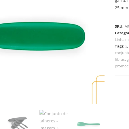
garfo, 
25 mm
SKU:
M
Categor
Linha m
Tags:
3
conjunt
fibras
,
g
promoci