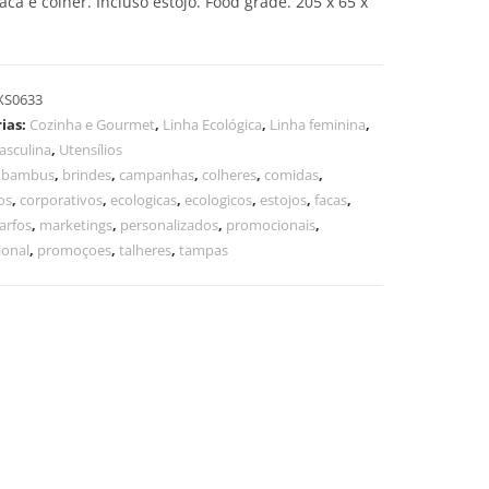
faca e colher. Incluso estojo. Food grade. 205 x 65 x
XS0633
ias:
Cozinha e Gourmet
,
Linha Ecológica
,
Linha feminina
,
asculina
,
Utensílios
,
bambus
,
brindes
,
campanhas
,
colheres
,
comidas
,
os
,
corporativos
,
ecologicas
,
ecologicos
,
estojos
,
facas
,
arfos
,
marketings
,
personalizados
,
promocionais
,
onal
,
promoçoes
,
talheres
,
tampas