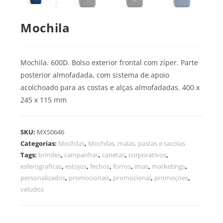
Mochila
Mochila. 600D. Bolso exterior frontal com zíper. Parte
posterior almofadada, com sistema de apoio
acolchoado para as costas e alças almofadadas. 400 x
245 x 115 mm
SKU:
MXS0646
Categorias:
Mochilas
,
Mochilas, malas, pastas e sacolas
Tags:
brindes
,
campanhas
,
canetas
,
corporativos
,
esferograficas
,
estojos
,
fechos
,
forros
,
imas
,
marketings
,
personalizados
,
promocionais
,
promocional
,
promoçoes
,
veludos