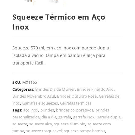
Squeeze Térmico em Aço
Inox
Squeeze 570 ml, em aço inox com parede dupla
isolada a vácuo, tampa em bambu e alça para
transporte fácil.
SKU:
MX1165
Categorias:
Brindes Dia da Mulher
,
Brindes Final do Ano
,
Brindes Novembro Azul
,
Brindes Outubro Rosa
,
Garrafas de
inox
,
Garrafas e squeezes
,
Garrafas térmicas
Tags:
aço inox
,
brindes
,
brindes corporativos
,
brindes
personalizados
,
dia a dia
,
garrafa
,
garrafa inox
,
parede dupla
,
squeeze
,
squeeze alca
,
squeeze aluminio
,
squeeze com
tampa
,
squeeze rosqueavel
,
squeeze tampa bambu
,