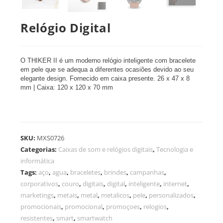
Relógio Digital
O THIKER II é um moderno relógio inteligente com bracelete
em pele que se adequa a diferentes ocasiões devido ao seu
elegante design. Fornecido em caixa presente. 26 x 47 x 8
mm | Caixa: 120 x 120 x 70 mm
SKU:
MXS0726
Categorias:
Caixas de som e relógios digitais
,
Tecnologia e
informática
Tags:
aço
,
agua
,
braceletes
,
brindes
,
campanhas
,
corporativos
,
couro
,
digitais
,
digital
,
inteligente
,
internet
,
marketings
,
metais
,
metal
,
metalicos
,
pele
,
personalizados
,
promocionais
,
promocional
,
promoçoes
,
relogios
,
resistentes
,
smart
,
smartwatch