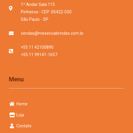
1º Andar Sala 115
Pinheiros - CEP: 05422-030
São Paulo - SP
vendas@mexericabrindes.com.br
+55 11 42100890
+55 11 99141-1657
Menu
Home
Loja
Contato