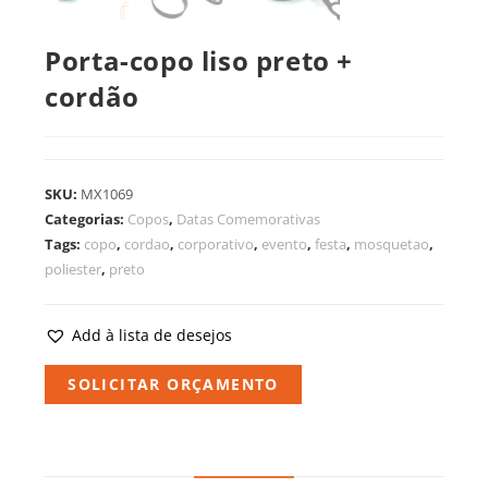
Porta-copo liso preto +
cordão
SKU:
MX1069
Categorias:
Copos
,
Datas Comemorativas
Tags:
copo
,
cordao
,
corporativo
,
evento
,
festa
,
mosquetao
,
poliester
,
preto
Add à lista de desejos
SOLICITAR ORÇAMENTO