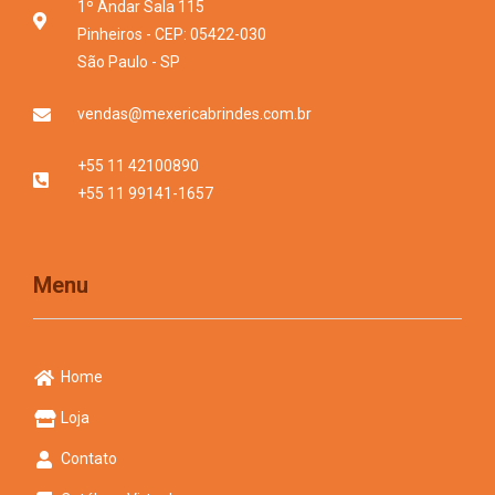
1º Andar Sala 115
Pinheiros - CEP: 05422-030
São Paulo - SP
vendas@mexericabrindes.com.br
+55 11 42100890
+55 11 99141-1657
Menu
Home
Loja
Contato