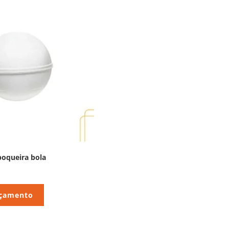
poqueira bola
rçamento