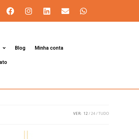
Blog
Minha conta
ato
VER:
12
24
TUDO