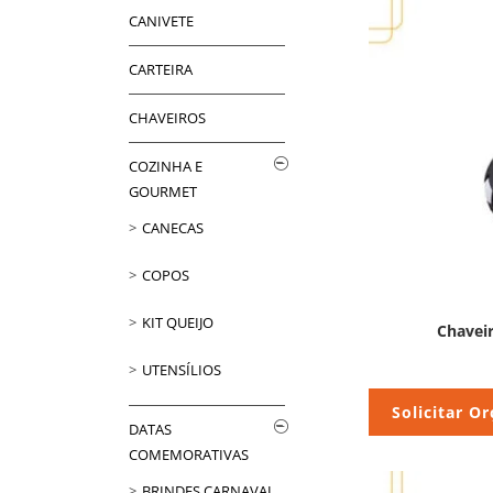
CANIVETE
CARTEIRA
CHAVEIROS
COZINHA E
GOURMET
CANECAS
COPOS
KIT QUEIJO
Chaveir
UTENSÍLIOS
Solicitar O
DATAS
COMEMORATIVAS
BRINDES CARNAVAL