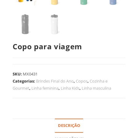
Copo para viagem
SKU:
MX0431
Categorias:
Brindes Final do Ano
,
Copos
,
Cozinha e
Gourmet
,
Linha feminina
,
Linha Kids
,
Linha masculina
DESCRIÇÃO