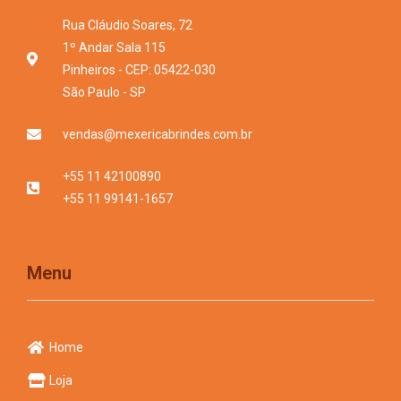
Rua Cláudio Soares, 72
1º Andar Sala 115
Pinheiros - CEP: 05422-030
São Paulo - SP
vendas@mexericabrindes.com.br
+55 11 42100890
+55 11 99141-1657
Menu
Home
Loja