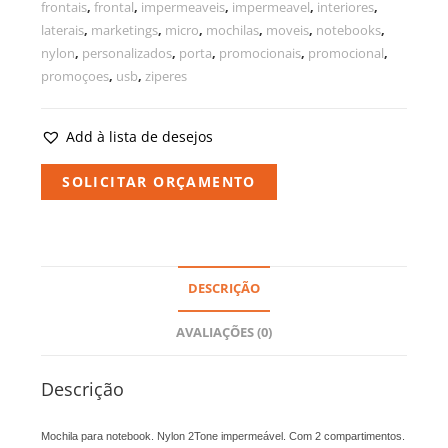
frontais
,
frontal
,
impermeaveis
,
impermeavel
,
interiores
,
laterais
,
marketings
,
micro
,
mochilas
,
moveis
,
notebooks
,
nylon
,
personalizados
,
porta
,
promocionais
,
promocional
,
promoçoes
,
usb
,
ziperes
Add à lista de desejos
SOLICITAR ORÇAMENTO
DESCRIÇÃO
AVALIAÇÕES (0)
Descrição
Mochila para notebook. Nylon 2Tone impermeável. Com 2 compartimentos.