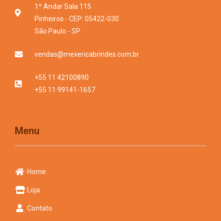
1º Andar Sala 115
Pinheiros - CEP: 05422-030
São Paulo - SP
vendas@mexericabrindes.com.br
+55 11 42100890
+55 11 99141-1657
Menu
Home
Loja
Contato