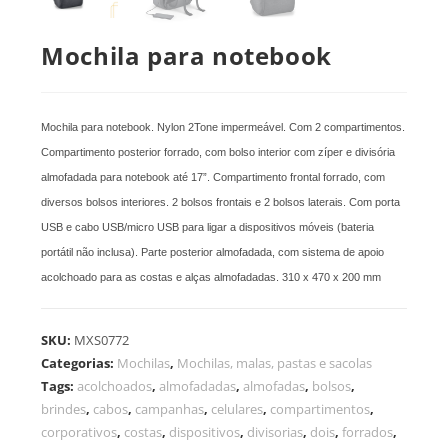
Mochila para notebook
Mochila para notebook. Nylon 2Tone impermeável. Com 2 compartimentos.
Compartimento posterior forrado, com bolso interior com zíper e divisória
almofadada para notebook até 17”. Compartimento frontal forrado, com
diversos bolsos interiores. 2 bolsos frontais e 2 bolsos laterais. Com porta
USB e cabo USB/micro USB para ligar a dispositivos móveis (bateria
portátil não inclusa). Parte posterior almofadada, com sistema de apoio
acolchoado para as costas e alças almofadadas. 310 x 470 x 200 mm
SKU:
MXS0772
Categorias:
Mochilas
,
Mochilas, malas, pastas e sacolas
Tags:
acolchoados
,
almofadadas
,
almofadas
,
bolsos
,
brindes
,
cabos
,
campanhas
,
celulares
,
compartimentos
,
corporativos
,
costas
,
dispositivos
,
divisorias
,
dois
,
forrados
,