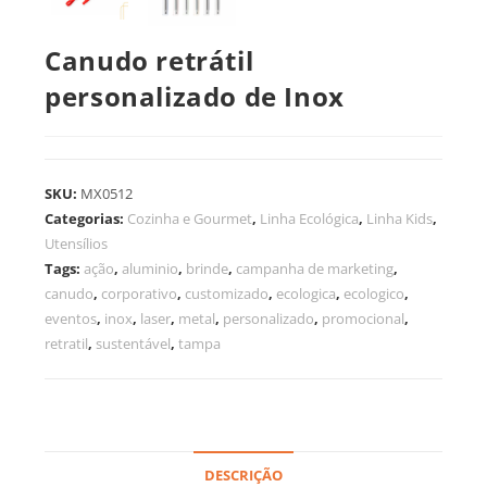
Canudo retrátil
personalizado de Inox
SKU:
MX0512
Categorias:
Cozinha e Gourmet
,
Linha Ecológica
,
Linha Kids
,
Utensílios
Tags:
ação
,
aluminio
,
brinde
,
campanha de marketing
,
canudo
,
corporativo
,
customizado
,
ecologica
,
ecologico
,
eventos
,
inox
,
laser
,
metal
,
personalizado
,
promocional
,
retratil
,
sustentável
,
tampa
DESCRIÇÃO