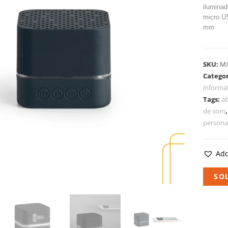
iluminad
micro U
mm
SKU:
M
Categor
informá
Tags:
a
de som
persona
Add
SO