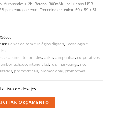
o. Autonomia: > 2h. Bateria: 300mAh. Inclui cabo USB –
SB para carregamento. Fornecida em caixa. 59 x 59 x 51
XS0608
ias:
Caixas de som e relógios digitais
,
Tecnologia e
tica
bs
,
acabamento
,
brindes
,
caixa
,
campanhas
,
corporativos
,
,
emborrachado
,
interior
,
led
,
luz
,
marketings
,
no
,
lizados
,
promocionais
,
promocional
,
promoçoes
 à lista de desejos
LICITAR ORÇAMENTO