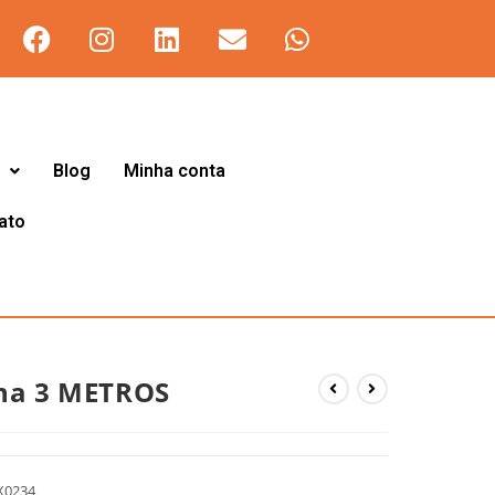
Blog
Minha conta
ato
na 3 METROS
X0234