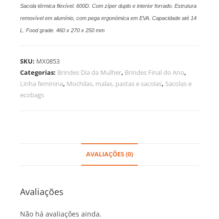
Sacola térmica flexível. 600D. Com zíper duplo e interior forrado. Estrutura
removível em alumínio, com pega ergonómica em EVA. Capacidade até 14
L. Food grade. 460 x 270 x 250 mm
SKU:
MX0853
Categorias:
Brindes Dia da Mulher
,
Brindes Final do Ano
,
Linha feminina
,
Mochilas, malas, pastas e sacolas
,
Sacolas e
ecobags
AVALIAÇÕES (0)
Avaliações
Não há avaliações ainda.