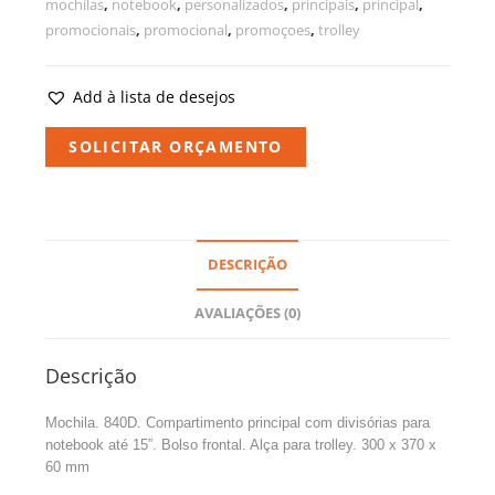
mochilas
,
notebook
,
personalizados
,
principais
,
principal
,
promocionais
,
promocional
,
promoçoes
,
trolley
Add à lista de desejos
SOLICITAR ORÇAMENTO
DESCRIÇÃO
AVALIAÇÕES (0)
Descrição
Mochila. 840D. Compartimento principal com divisórias para
notebook até 15”. Bolso frontal. Alça para trolley. 300 x 370 x
60 mm