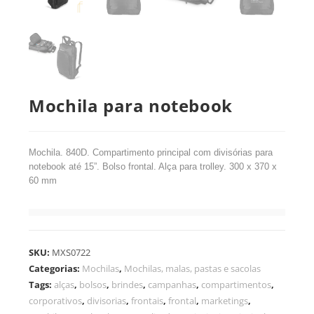
Mochila para notebook
Mochila. 840D. Compartimento principal com divisórias para
notebook até 15”. Bolso frontal. Alça para trolley. 300 x 370 x
60 mm
SKU:
MXS0722
Categorias:
Mochilas
,
Mochilas, malas, pastas e sacolas
Tags:
alças
,
bolsos
,
brindes
,
campanhas
,
compartimentos
,
corporativos
,
divisorias
,
frontais
,
frontal
,
marketings
,