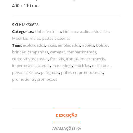
400 x 110 mm
SKU:
MXS0628
Categorias:
Linha feminina
,
Linha masculina
,
Mochilas
,
Mochilas, malas, pastas e sacolas
Tags:
acolchoados
,
alças
,
amofadados
,
apoios
,
bolsos
,
brindes
,
campanhas
,
carregar
,
compartimentos
,
corporativos
,
costas
,
frontais
,
frontal
,
impermeaveis
,
impermeavel
,
laterais
,
marketings
,
mochilas
,
notebook
,
personalizados
,
polegadas
,
poliester
,
promocionais
,
promocional
,
promoçoes
DESCRIÇÃO
AVALIAÇÕES (0)