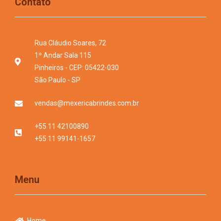
Contato
Rua Cláudio Soares, 72
1º Andar Sala 115
Pinheiros - CEP: 05422-030
São Paulo - SP
vendas@mexericabrindes.com.br
+55 11 42100890
+55 11 99141-1657
Menu
Home