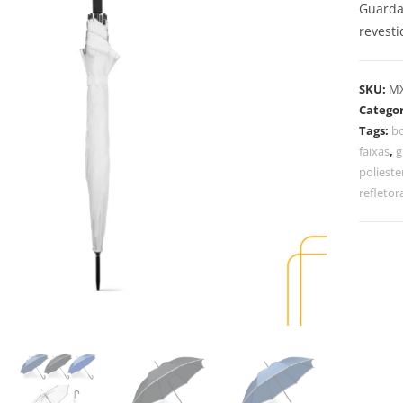
Guarda-
revest
SKU:
M
Categor
Tags:
b
faixas
,
g
polieste
refletor