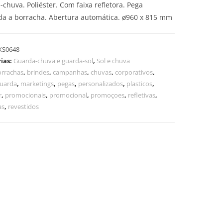
chuva. Poliéster. Com faixa refletora. Pega
ida a borracha. Abertura automática. ø960 x 815 mm
XS0648
ias:
Guarda-chuva e guarda-sol
,
Sol e chuva
orrachas
,
brindes
,
campanhas
,
chuvas
,
corporativos
,
uarda
,
marketings
,
pegas
,
personalizados
,
plasticos
,
r
,
promocionais
,
promocional
,
promoçoes
,
refletivas
,
as
,
revestidos