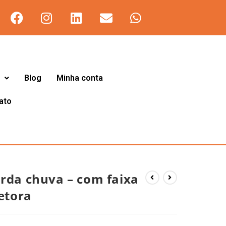
Blog
Minha conta
ato
rda chuva – com faixa
letora