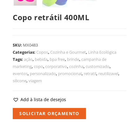
Copo retrátil 400ML
SKU:
MX0483
Categorias:
Copos
,
Cozinha e Gourmet
,
Linha Ecológica
Tags:
ação
,
bebida
,
bpa free
,
brinde
,
campanha de
marketing
,
copo
,
corporativo
,
cozinha
,
customizado
,
eventos
,
personalizado
,
promocional
,
retratil
,
reutilizavel
,
silicone
,
viagem
Add à lista de desejos
SOLICITAR ORÇAMENTO