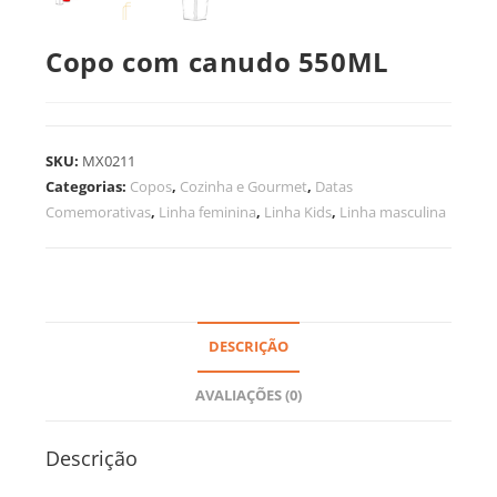
Copo com canudo 550ML
SKU:
MX0211
Categorias:
Copos
,
Cozinha e Gourmet
,
Datas
Comemorativas
,
Linha feminina
,
Linha Kids
,
Linha masculina
DESCRIÇÃO
AVALIAÇÕES (0)
Descrição