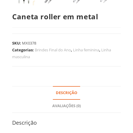
Caneta roller em metal
SKU:
MX0378
Categorias:
Brindes Final do Ano
,
Linha feminina
,
Linha
masculina
DESCRIÇÃO
AVALIAÇÕES (0)
Descrição