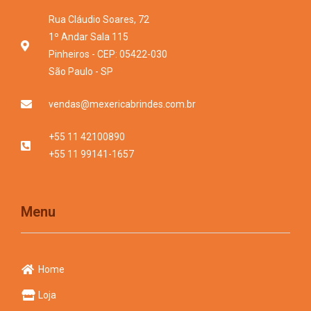
Rua Cláudio Soares, 72
1º Andar Sala 115
Pinheiros - CEP: 05422-030
São Paulo - SP
vendas@mexericabrindes.com.br
+55 11 42100890
+55 11 99141-1657
Menu
Home
Loja