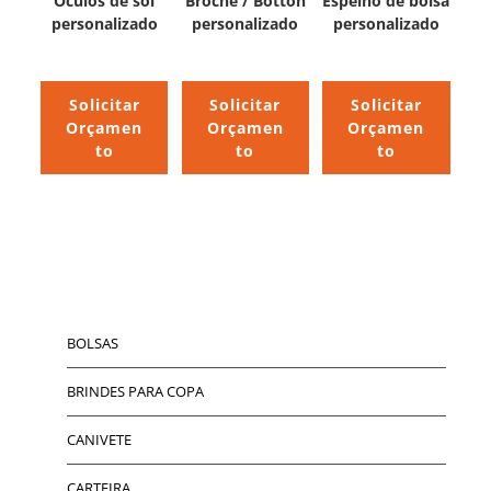
Óculos de sol
Broche / Botton
Espelho de bolsa
personalizado
personalizado
personalizado
Solicitar
Solicitar
Solicitar
Orçamen
Orçamen
Orçamen
to
to
to
BOLSAS
BRINDES PARA COPA
CANIVETE
CARTEIRA