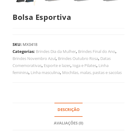
Bolsa Esportiva
SKU:
MX0418
Categorias:
Brindes Dia da Mulher
,
Brindes Final do Ano
,
Brindes Novembro Azul
,
Brindes Outubro Rosa
,
Datas
Comemorativas
,
Esporte e lazer
,
Ioga e Pilates
,
Linha
feminina
,
Linha masculina
,
Mochilas, malas, pastas e sacolas
DESCRIÇÃO
AVALIAÇÕES (0)