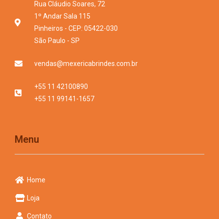
Rua Cláudio Soares, 72
1º Andar Sala 115
Pinheiros - CEP: 05422-030
São Paulo - SP
vendas@mexericabrindes.com.br
+55 11 42100890
+55 11 99141-1657
Menu
Home
Loja
Contato