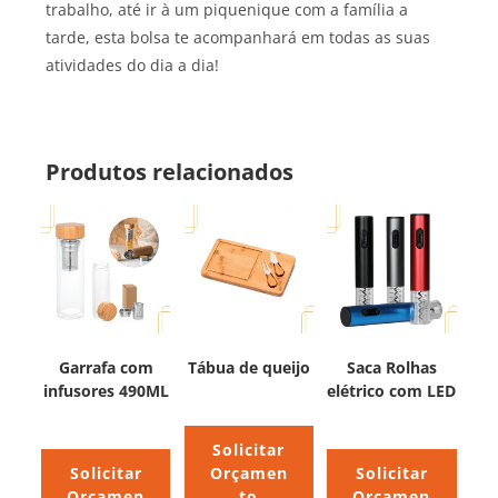
trabalho, até ir à um piquenique com a família a
tarde, esta bolsa te acompanhará em todas as suas
atividades do dia a dia!
Produtos relacionados
Garrafa com
Tábua de queijo
Saca Rolhas
infusores 490ML
elétrico com LED
Solicitar
Solicitar
Orçamen
Solicitar
Orçamen
to
Orçamen