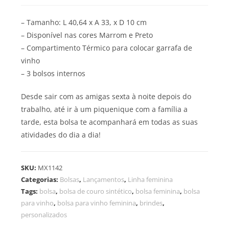
– Tamanho: L 40,64 x A 33, x D 10 cm
– Disponível nas cores Marrom e Preto
– Compartimento Térmico para colocar garrafa de
vinho
– 3 bolsos internos
Desde sair com as amigas sexta à noite depois do
trabalho, até ir à um piquenique com a família a
tarde, esta bolsa te acompanhará em todas as suas
atividades do dia a dia!
SKU:
MX1142
Categorias:
Bolsas
,
Lançamentos
,
Linha feminina
Tags:
bolsa
,
bolsa de couro sintético
,
bolsa feminina
,
bolsa
para vinho
,
bolsa para vinho feminina
,
brindes
,
personalizados