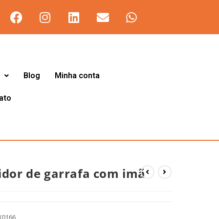
Blog
Minha conta
ato
idor de garrafa com imã
X0166