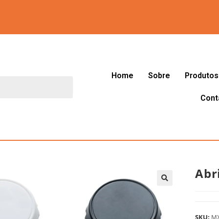
Home
Sobre
Produtos
Cont
Abr
🔍
SKU:
M