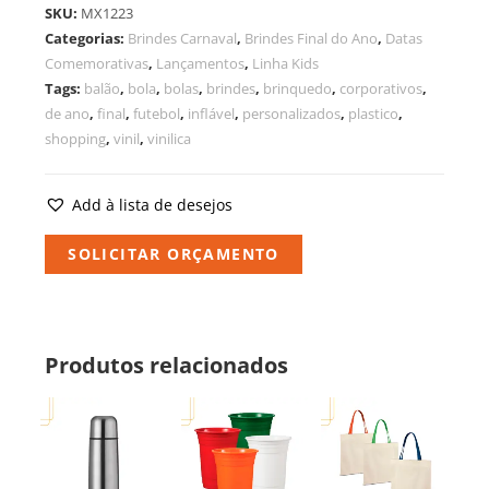
SKU:
MX1223
Categorias:
Brindes Carnaval
,
Brindes Final do Ano
,
Datas
Comemorativas
,
Lançamentos
,
Linha Kids
Tags:
balão
,
bola
,
bolas
,
brindes
,
brinquedo
,
corporativos
,
de ano
,
final
,
futebol
,
inflável
,
personalizados
,
plastico
,
shopping
,
vinil
,
vinilica
Add à lista de desejos
SOLICITAR ORÇAMENTO
Produtos relacionados