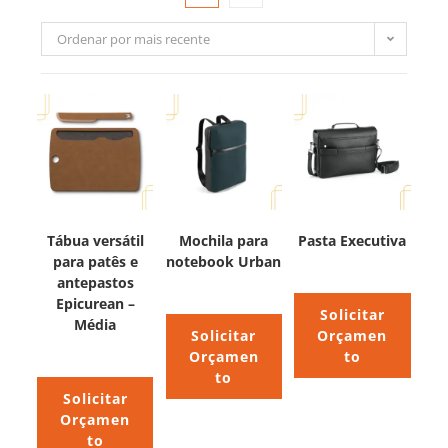
Ordenar por mais recente
Tábua versátil
Mochila para
Pasta Executiva
para patês e
notebook Urban
antepastos
Epicurean –
Solicitar
Média
Solicitar
Orçamen
Orçamen
to
to
Solicitar
Orçamen
to