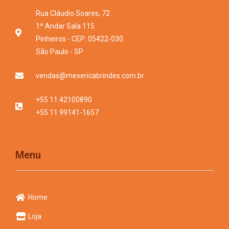
Rua Cláudio Soares, 72
1º Andar Sala 115
Pinheiros - CEP: 05422-030
São Paulo - SP
vendas@mexericabrindes.com.br
+55 11 42100890
+55 11 99141-1657
Menu
Home
Loja