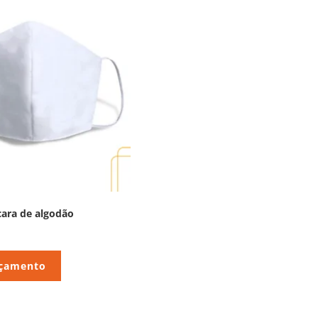
ara de algodão
rçamento