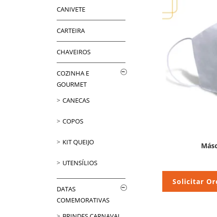
CANIVETE
CARTEIRA
CHAVEIROS
COZINHA E
GOURMET
CANECAS
COPOS
KIT QUEIJO
Másc
UTENSÍLIOS
Solicitar O
DATAS
COMEMORATIVAS
BRINDES CARNAVAL