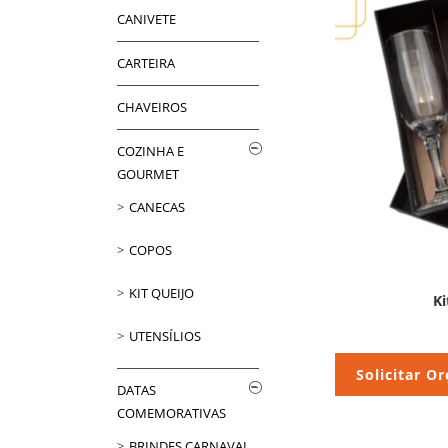
CANIVETE
CARTEIRA
CHAVEIROS
COZINHA E
GOURMET
CANECAS
COPOS
KIT QUEIJO
K
UTENSÍLIOS
Solicitar O
DATAS
COMEMORATIVAS
BRINDES CARNAVAL