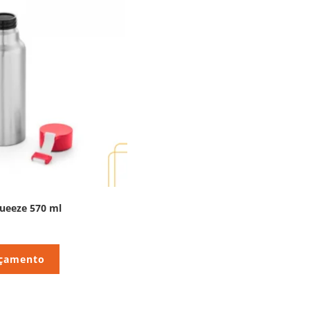
ueeze 570 ml
rçamento