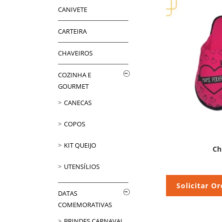
CANIVETE
CARTEIRA
CHAVEIROS
COZINHA E
GOURMET
CANECAS
COPOS
KIT QUEIJO
Ch
UTENSÍLIOS
Solicitar O
DATAS
COMEMORATIVAS
BRINDES CARNAVAL