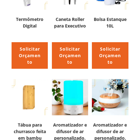
Termômetro
Caneta Roller
Bolsa Estanque
Digital
para Executivo
10L
Solicitar
Solicitar
Solicitar
Orçamen
Orçamen
Orçamen
to
to
to
Tábua para
Aromatizador e
Aromatizador e
churrasco feita
difusor de ar
difusor de ar
em bambu
personalizado.
personalizado.