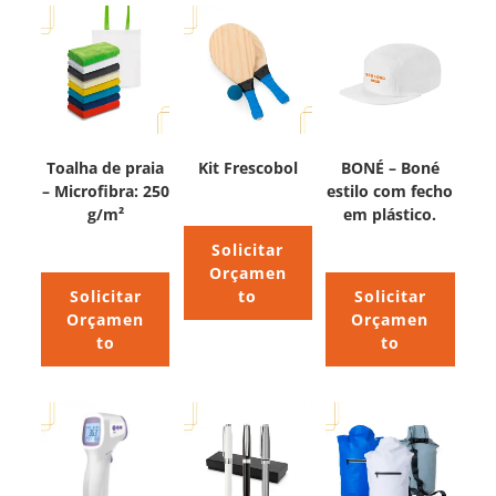
Toalha de praia
Kit Frescobol
BONÉ – Boné
– Microfibra: 250
estilo com fecho
g/m²
em plástico.
Solicitar
Orçamen
Solicitar
to
Solicitar
Orçamen
Orçamen
to
to